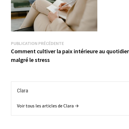
Navigation
Publication
PUBLICATION PRÉCÉDENTE
précédente :
Comment cultiver la paix intérieure au quotidie
de
malgré le stress
l’article
Clara
Voir tous les articles de Clara →