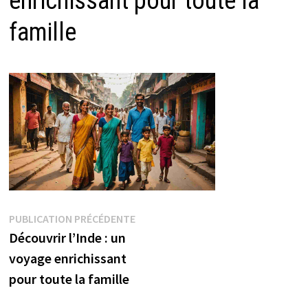
enrichissant pour toute la
famille
Navigation
Publication
PUBLICATION PRÉCÉDENTE
précédente :
Découvrir l’Inde : un
de
voyage enrichissant
l’article
pour toute la famille