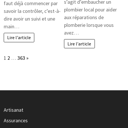
s’agit d’embaucher un
faut déjà commencer par
plombier local pour aider
savoir la contrôler, c’est-à-
aux réparations de
dire avoir un suivi et une
plomberie lorsque vous
main…
avez…
Lire l'article
Lire l'article
Page:
Next
1
2
…
363
»
Artisanat
Assurances