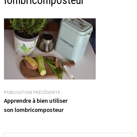
lombricomposteur
Navigation
Publication
PUBLICATION PRÉCÉDENTE
précédente :
Apprendre à bien utiliser
de
son lombricomposteur
l’article