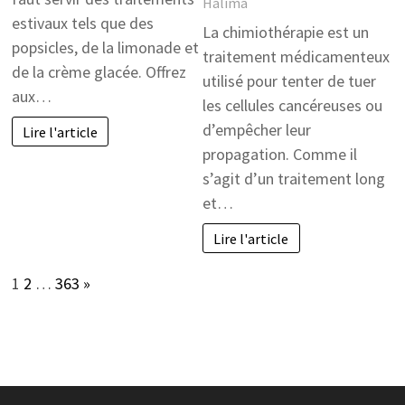
Halima
estivaux tels que des
La chimiothérapie est un
popsicles, de la limonade et
traitement médicamenteux
de la crème glacée. Offrez
utilisé pour tenter de tuer
aux…
les cellules cancéreuses ou
d’empêcher leur
Lire l'article
propagation. Comme il
s’agit d’un traitement long
et…
Lire l'article
Page:
Next
1
2
…
363
»