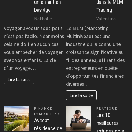
un enfant en
dans le MLM
bas âge
Trading
Nathalie
Valentina
Voyager avec un tout-petit
Le MLM (Marketing
n’est pas facile. Néanmoins,
Multiniveau) est une
cela ne doit en aucun cas
industrie qui a connu une
vous empêcher de voyager
croissance significative au
avec vos enfants. La clé
fil des années, attirant des
d’un voyage…
entrepreneurs en quête
d’opportunités financières
Lire la suite
diverses.…
Lire la suite
FINANCE
,
PRATIQUE
IMMOBILIER
Les 10
Avocat
meilleures
résidence de
astuces pour