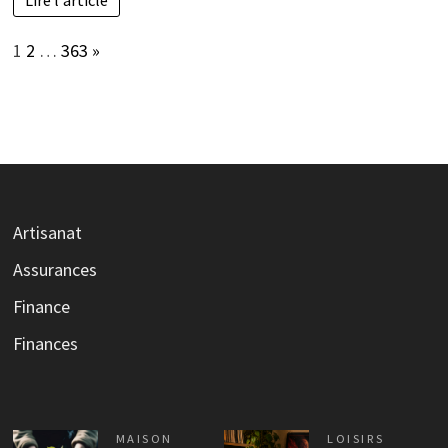
Lire l'article
Page:
Next
1
2
…
363
»
Artisanat
Assurances
Finance
Finances
MAISON
LOISIRS