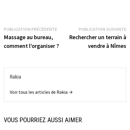
Navigation
Publication
P
PUBLICATION PRÉCÉDENTE
PUBLICATION SUIVANTE
précédente :
s
Massage au bureau,
Rechercher un terrain à
de
comment l’organiser ?
vendre à Nîmes
l’article
Rakia
Voir tous les articles de Rakia →
VOUS POURRIEZ AUSSI AIMER