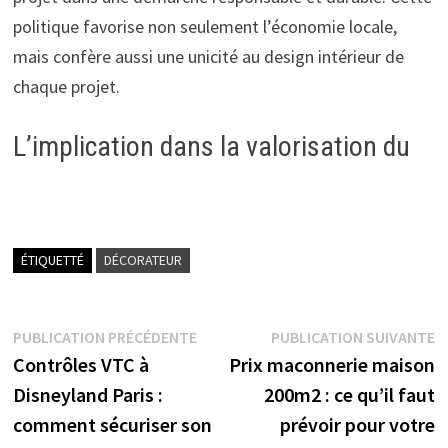
politique favorise non seulement l’économie locale,
mais confère aussi une unicité au design intérieur de
chaque projet.
L’implication dans la valorisation du
ÉTIQUETTÉ
DÉCORATEUR
Navigation
Publication
P
PUBLICATION PRÉCÉDENTE
PUBLICATION SUIVANTE
précédente :
s
Contrôles VTC à
Prix maconnerie maison
de
Disneyland Paris :
200m2 : ce qu’il faut
l’article
comment sécuriser son
prévoir pour votre