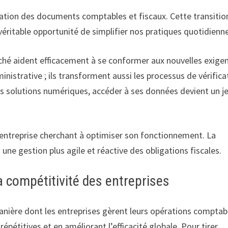
sation des documents comptables et fiscaux. Cette transitio
éritable opportunité de simplifier nos pratiques quotidienn
rché aident efficacement à se conformer aux nouvelles exige
ministrative ; ils transforment aussi les processus de vérifica
ces solutions numériques, accéder à ses données devient un j
entreprise cherchant à optimiser son fonctionnement. La
à une gestion plus agile et réactive des obligations fiscales.
a compétitivité des entreprises
nière dont les entreprises gèrent leurs opérations comptab
épétitives et en améliorant l’efficacité globale. Pour tirer