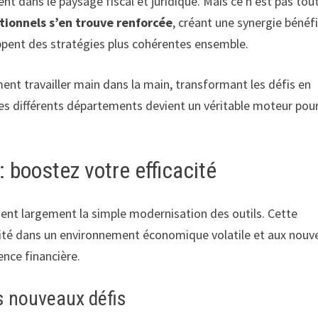
nt dans le paysage fiscal et juridique. Mais ce n’est pas tout
ationnels s’en trouve renforcée
, créant une synergie bénéf
oppent des stratégies plus cohérentes ensemble.
nt travailler main dans la main, transformant les défis en
es différents départements devient un véritable moteur pou
 boostez votre efficacité
sent largement la simple modernisation des outils. Cette
ité dans un environnement économique volatile et aux nouve
nce financière.
es nouveaux défis