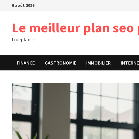
Passer
6 août 2026
au
contenu
Le meilleur plan seo 
trueplan.fr
FINANCE
GASTRONOMIE
IMMOBILIER
INTERN