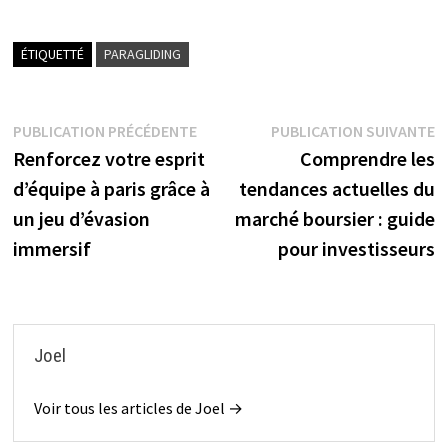
ÉTIQUETTÉ
PARAGLIDING
Navigation
Publication
P
PUBLICATION PRÉCÉDENTE
PUBLICATION SUIVANTE
précédente :
s
Renforcez votre esprit
Comprendre les
de
d’équipe à paris grâce à
tendances actuelles du
l’article
un jeu d’évasion
marché boursier : guide
immersif
pour investisseurs
Joel
Voir tous les articles de Joel →