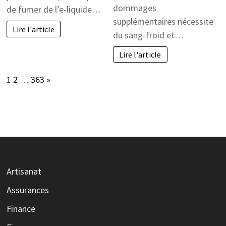
dommages
de fumer de l’e-liquide…
supplémentaires nécessite
Lire l'article
du sang-froid et…
Lire l'article
Page:
Next
1
2
…
363
»
Artisanat
Assurances
Finance