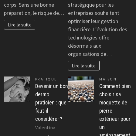
corps. Sans une bonne
stratégique pour les
préparation, le risque de…
entreprises souhaitant
optimiser leur gestion
Lire la suite
financière. L’évolution des
technologies offre
désormais aux
organisations de…
Lire la suite
PRATIQUE
MAISON
Devenir un bon
Comment bien
dermo
choisir sa
praticien : que
moquette de
faut-il
pierre
considérer ?
extérieur pour
un
Valentina
aménagement