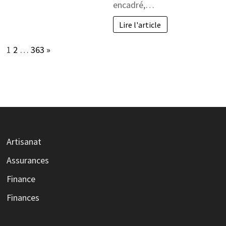
encadré,…
Lire l'article
Page:
Next
1
2
…
363
»
Artisanat
Assurances
Finance
Finances