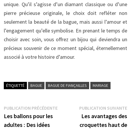
unique. Qu’il s’agisse d’un diamant classique ou d’une
pierre précieuse originale, le choix doit refléter non
seulement la beauté de la bague, mais aussi l’amour et
l’engagement qu’elle symbolise. En prenant le temps de
choisir avec soin, vous offrez un bijou qui deviendra un
précieux souvenir de ce moment spécial, éternellement
associé à votre histoire d’amour.
ÉTIQUETTÉ
BAGUE
BAGUE DE FIANÇAILLES
MARIAGE
Navigation
Publication
P
PUBLICATION PRÉCÉDENTE
PUBLICATION SUIVANTE
précédente :
s
Les ballons pour les
Les avantages des
de
adultes : Des idées
croquettes haut de