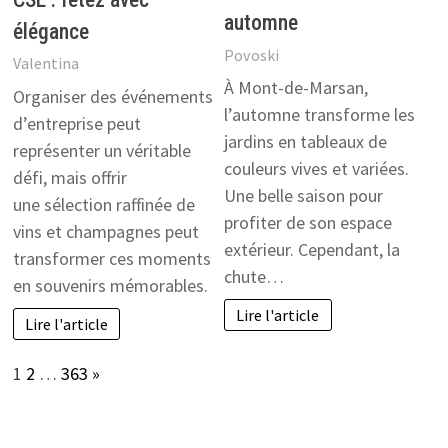
automne
élégance
Povoski
Valentina
À Mont-de-Marsan,
Organiser des événements
l’automne transforme les
d’entreprise peut
jardins en tableaux de
représenter un véritable
couleurs vives et variées.
défi, mais offrir
Une belle saison pour
une sélection raffinée de
profiter de son espace
vins et champagnes peut
extérieur. Cependant, la
transformer ces moments
chute…
en souvenirs mémorables.
Lire l'article
Lire l'article
Page:
Next
1
2
…
363
»