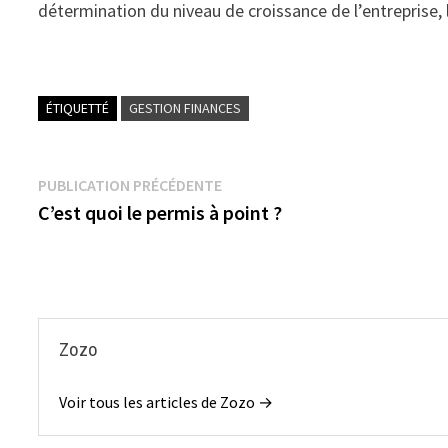
détermination du niveau de croissance de l’entreprise, l
ÉTIQUETTÉ
GESTION FINANCES
Navigation
Publication
PUBLICATION PRÉCÉDENTE
précédente :
C’est quoi le permis à point ?
de
l’article
Zozo
Voir tous les articles de Zozo →