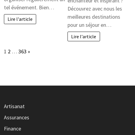
enchanteur et inspirant ?
tel événement. Bien…
Découvrez avec nous les
meilleures destinations
Lire l'article
pour un séjour en…
Lire l'article
Page:
Next
1
2
…
363
»
Artisanat
Assurances
Finance