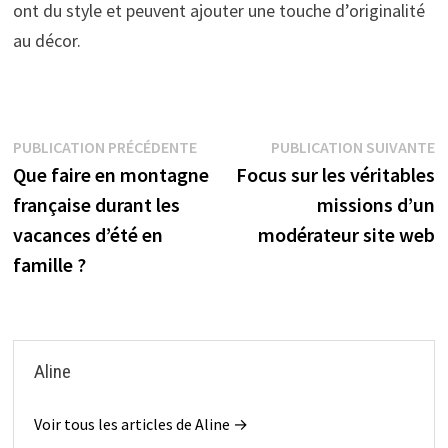
ont du style et peuvent ajouter une touche d’originalité
au décor.
Navigation
Publication
P
PUBLICATION PRÉCÉDENTE
PUBLICATION SUIVANTE
précédente :
s
Que faire en montagne
Focus sur les véritables
de
française durant les
missions d’un
l’article
vacances d’été en
modérateur site web
famille ?
Aline
Voir tous les articles de Aline →