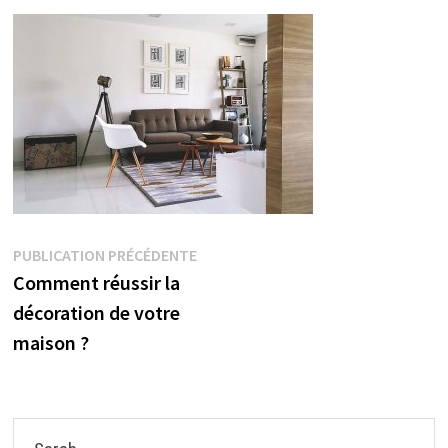
Navigation
Publication
PUBLICATION PRÉCÉDENTE
précédente :
Comment réussir la
de
décoration de votre
l’article
maison ?