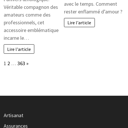
avec le temps. Comment
Véritable compagnon des
rester enflammé d’amour ?
amateurs comme des
professionnels, cet
Lire l'article
accessoire emblématique
incarne le…
Lire l'article
Page:
Next
1
2
…
363
»
Artisanat
Assurances