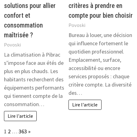
solutions pour allier
critères à prendre en
confort et
compte pour bien choisir
consommation
Povoski
maîtrisée ?
Bureau à louer, une décision
qui influence fortement le
Povoski
quotidien professionnel.
La climatisation à Pibrac
Emplacement, surface,
s’impose face aux étés de
accessibilité ou encore
plus en plus chauds. Les
services proposés : chaque
habitants recherchent des
critère compte. La diversité
équipements performants
des…
qui tiennent compte de la
consommation…
Lire l'article
Lire l'article
Page:
Next
1
2
…
363
»