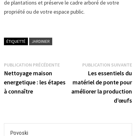
de plantations et préserve le cadre arboré de votre
propriété ou de votre espace public.
ÉTIQUETTÉ
JARDINIER
Navigation
Publication
P
PUBLICATION PRÉCÉDENTE
PUBLICATION SUIVANTE
précédente :
s
Nettoyage maison
Les essentiels du
de
energetique : les étapes
matériel de ponte pour
l’article
à connaître
améliorer la production
d’œufs
Povoski