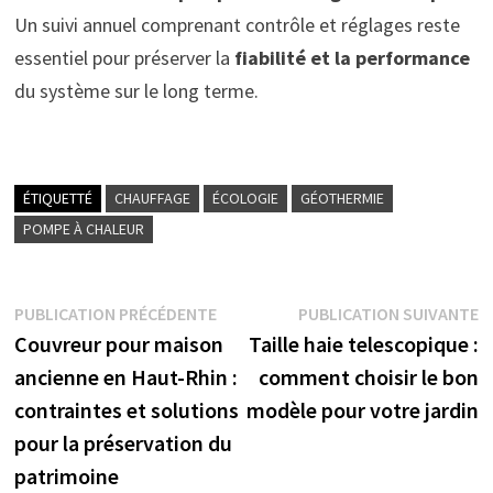
Un suivi annuel comprenant contrôle et réglages reste
essentiel pour préserver la
fiabilité et la performance
du système sur le long terme.
ÉTIQUETTÉ
CHAUFFAGE
ÉCOLOGIE
GÉOTHERMIE
POMPE À CHALEUR
Navigation
Publication
P
PUBLICATION PRÉCÉDENTE
PUBLICATION SUIVANTE
précédente :
s
Couvreur pour maison
Taille haie telescopique :
de
ancienne en Haut-Rhin :
comment choisir le bon
l’article
contraintes et solutions
modèle pour votre jardin
pour la préservation du
patrimoine