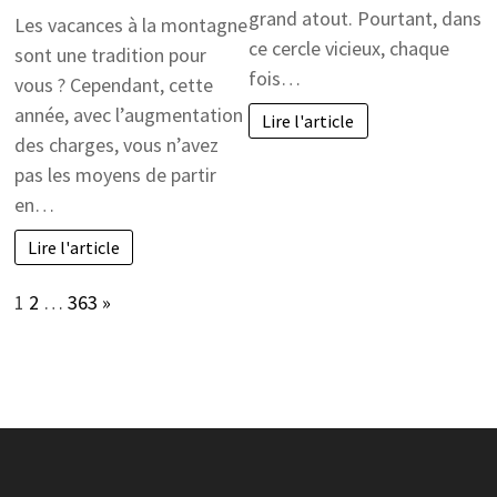
grand atout. Pourtant, dans
Les vacances à la montagne
ce cercle vicieux, chaque
sont une tradition pour
fois…
vous ? Cependant, cette
année, avec l’augmentation
Lire l'article
des charges, vous n’avez
pas les moyens de partir
en…
Lire l'article
Page:
Next
1
2
…
363
»