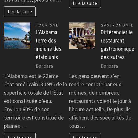
Lire la suite
Lire la suite
TOURISME
GASTRONOMIE
L’Alabama
Différencier le
terre des
restaurant
indiens des
gastronomique
états unis
des autres
Barbara
Barbara
L’Alabama est le 22ème
Les gens peuvent s’en
État américain. 3,19% de la
rendre compte par eux-
superficie totale de l’État
mêmes, de nombreux
est constituée d’eau.
restaurants voient le jour à
Environ 60% de son
l’heure actuelle. De plus, ils
territoire est constitué de
affichent des spécialités de
plaines…
tous…
Lire la suite
Lire la suite