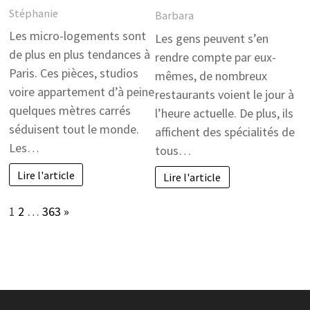
Stéphanie
Barbara
Les micro-logements sont
Les gens peuvent s’en
de plus en plus tendances à
rendre compte par eux-
Paris. Ces pièces, studios
mêmes, de nombreux
voire appartement d’à peine
restaurants voient le jour à
quelques mètres carrés
l’heure actuelle. De plus, ils
séduisent tout le monde.
affichent des spécialités de
Les…
tous…
Lire l'article
Lire l'article
Page:
Next
1
2
…
363
»