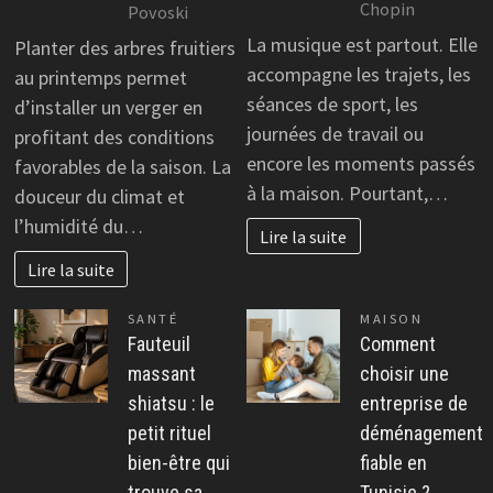
Chopin
Povoski
La musique est partout. Elle
Planter des arbres fruitiers
accompagne les trajets, les
au printemps permet
séances de sport, les
d’installer un verger en
journées de travail ou
profitant des conditions
encore les moments passés
favorables de la saison. La
à la maison. Pourtant,…
douceur du climat et
l’humidité du…
Lire la suite
Lire la suite
SANTÉ
MAISON
Fauteuil
Comment
massant
choisir une
shiatsu : le
entreprise de
petit rituel
déménagement
bien-être qui
fiable en
trouve sa
Tunisie ?