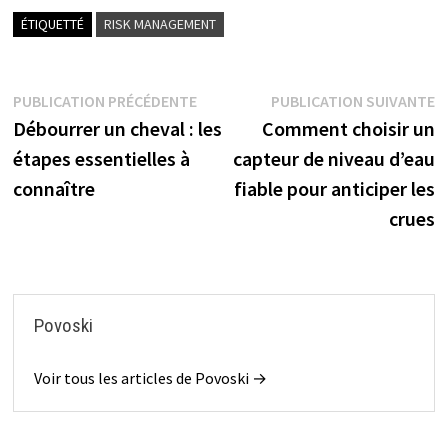
ÉTIQUETTÉ
RISK MANAGEMENT
Navigation
Publication
P
PUBLICATION PRÉCÉDENTE
PUBLICATION SUIVANTE
précédente :
s
Débourrer un cheval : les
Comment choisir un
de
étapes essentielles à
capteur de niveau d’eau
l’article
connaître
fiable pour anticiper les
crues
Povoski
Voir tous les articles de Povoski →