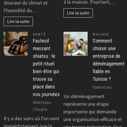
à la maison. Pourtant,…
douceur du climat et
l’humidité du…
Lire la suite
Lire la suite
SANTÉ
MAISON
Fauteuil
Comment
massant
choisir une
shiatsu : le
entreprise de
petit rituel
déménagement
bien-être qui
fiable en
trouve sa
Tunisie ?
place dans
Valentina
nos journées
Un déménagement
Matthieu
représente une étape
Chopin
importante qui demande
Il y a des soirs où l’on sent
une organisation efficace et
immédiatement que la
une bonne préparation. Que