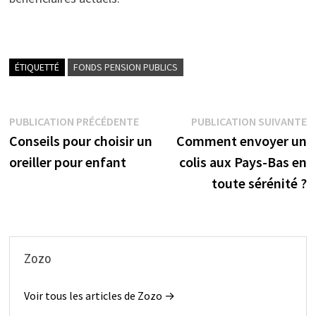
ÉTIQUETTÉ
FONDS PENSION PUBLICS
Navigation
Publication
P
PUBLICATION PRÉCÉDENTE
PUBLICATION SUIVANTE
précédente :
s
Conseils pour choisir un
Comment envoyer un
de
oreiller pour enfant
colis aux Pays-Bas en
l’article
toute sérénité ?
Zozo
Voir tous les articles de Zozo →