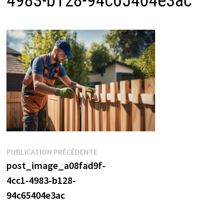
4983-b128-94c65404e3ac
Navigation
Publication
PUBLICATION PRÉCÉDENTE
précédente :
post_image_a08fad9f-
de
4cc1-4983-b128-
l’article
94c65404e3ac