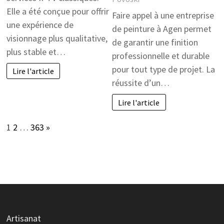
Elle a été conçue pour offrir
Faire appel à une entreprise
une expérience de
de peinture à Agen permet
visionnage plus qualitative,
de garantir une finition
plus stable et…
professionnelle et durable
pour tout type de projet. La
Lire l'article
réussite d’un…
Lire l'article
Page:
Next
1
2
…
363
»
Artisanat