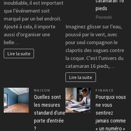
catamaran 16
inoubliable, il est important
pieds
que l’événement soit
Povoski
marqué par un bel endroit.
Ajouté à cela, il importe
Imaginez glisser sur l’eau,
aussi d’organiser une
poussé par le vent, avec
belle…
pour seul compagnon le
clapotis des vagues contre
Lire la suite
la coque. C’est l’univers du
catamaran 16 pieds,…
Lire la suite
MAISON
FINANCE
Quelles sont
Pourquoi vous
les mesures
ne vous
standard d’une
sentirez
porte d’entrée
jamais comme
?
« un numéro »