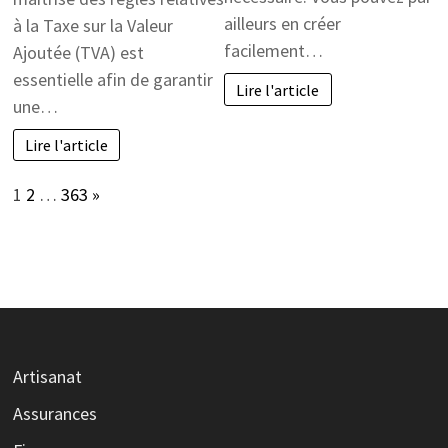
ailleurs en créer
à la Taxe sur la Valeur
facilement…
Ajoutée (TVA) est
essentielle afin de garantir
Lire l'article
une…
Lire l'article
Page:
Next
1
2
…
363
»
Artisanat
Assurances