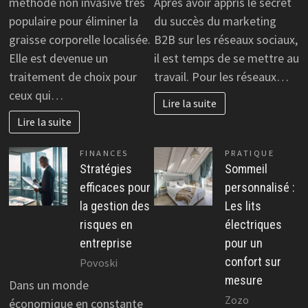
méthode non invasive très
Après avoir appris le secret
populaire pour éliminer la
du succès du marketing
graisse corporelle localisée.
B2B sur les réseaux sociaux,
Elle est devenue un
il est temps de se mettre au
traitement de choix pour
travail. Pour les réseaux…
ceux qui…
Lire la suite
Lire la suite
FINANCES
PRATIQUE
Stratégies
Sommeil
efficaces pour
personnalisé :
la gestion des
Les lits
risques en
électriques
entreprise
pour un
confort sur
Povoski
mesure
Dans un monde
Zozo
économique en constante