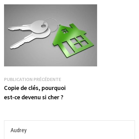
Navigation
Publication
PUBLICATION PRÉCÉDENTE
précédente :
Copie de clés, pourquoi
de
est-ce devenu si cher ?
l’article
Audrey