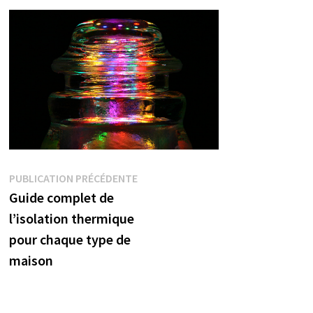
Navigation
Publication
PUBLICATION PRÉCÉDENTE
précédente :
Guide complet de
de
l’isolation thermique
l’article
pour chaque type de
maison