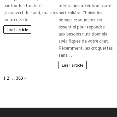
pantoufle structuré
mérite une attention toute
(recouvert de soie), mais les
particulière. Choisir les
amateurs de…
bonnes croquettes est
essentiel pour répondre
Lire l'article
aux besoins nutritionnels
spécifiques de votre chat.
Récemment, les croquettes
sans…
Lire l'article
Page:
Next
1
2
…
363
»