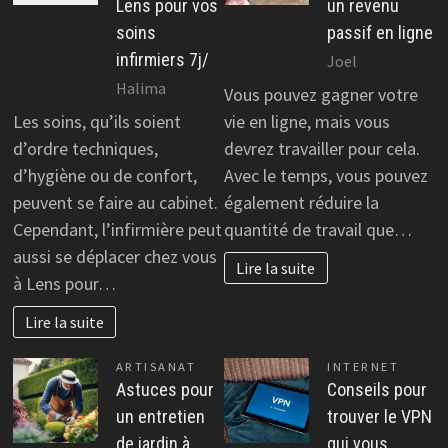
Lens pour vos
un revenu
soins
passif en ligne
infirmiers 7j/
Joel
Halima
Vous pouvez gagner votre
Les soins, qu’ils soient
vie en ligne, mais vous
d’ordre techniques,
devrez travailler pour cela.
d’hygiène ou de confort,
Avec le temps, vous pouvez
peuvent se faire au cabinet.
également réduire la
Cependant, l’infirmière peut
quantité de travail que…
aussi se déplacer chez vous
Lire la suite
à Lens pour…
Lire la suite
ARTISANAT
INTERNET
Astuces pour
Conseils pour
un entretien
trouver le VPN
de jardin à
qui vous