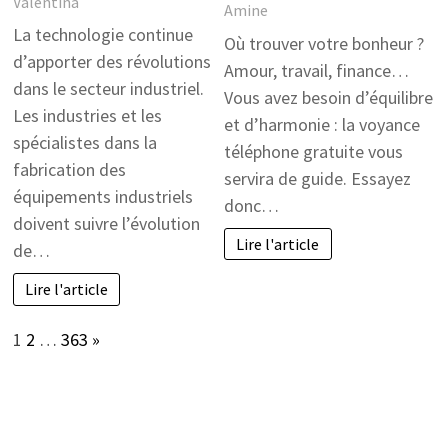
Valentina
Amine
La technologie continue
Où trouver votre bonheur ?
d’apporter des révolutions
Amour, travail, finance…
dans le secteur industriel.
Vous avez besoin d’équilibre
Les industries et les
et d’harmonie : la voyance
spécialistes dans la
téléphone gratuite vous
fabrication des
servira de guide. Essayez
équipements industriels
donc…
doivent suivre l’évolution
Lire l'article
de…
Lire l'article
Page:
Next
1
2
…
363
»