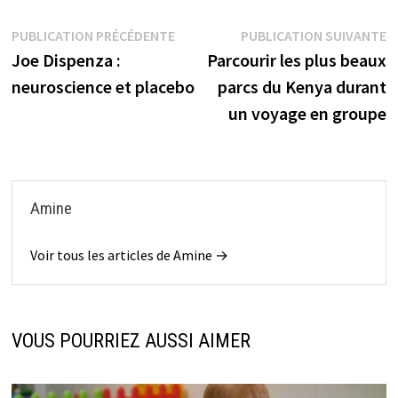
Navigation
Publication
P
PUBLICATION PRÉCÉDENTE
PUBLICATION SUIVANTE
précédente :
s
Joe Dispenza :
Parcourir les plus beaux
de
neuroscience et placebo
parcs du Kenya durant
l’article
un voyage en groupe
Amine
Voir tous les articles de Amine →
VOUS POURRIEZ AUSSI AIMER