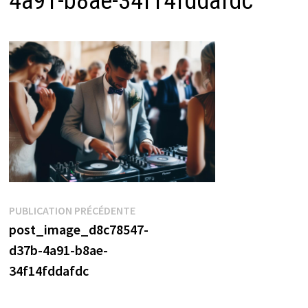
4a91-b8ae-34f14fddafdc
Navigation
Publication
PUBLICATION PRÉCÉDENTE
précédente :
post_image_d8c78547-
de
d37b-4a91-b8ae-
l’article
34f14fddafdc