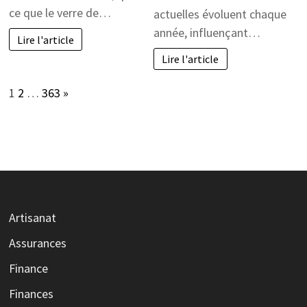
ce que le verre de…
actuelles évoluent chaque
année, influençant…
Lire l'article
Lire l'article
Page:
Next
1
2
…
363
»
Artisanat
Assurances
Finance
Finances