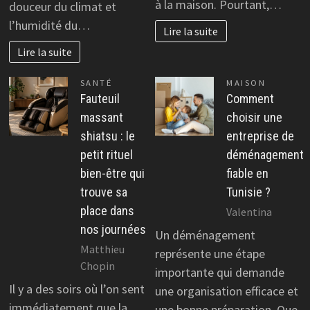
à la maison. Pourtant,…
douceur du climat et
l’humidité du…
Lire la suite
Lire la suite
SANTÉ
MAISON
Fauteuil
Comment
massant
choisir une
shiatsu : le
entreprise de
petit rituel
déménagement
bien-être qui
fiable en
trouve sa
Tunisie ?
place dans
Valentina
nos journées
Un déménagement
Matthieu
représente une étape
Chopin
importante qui demande
Il y a des soirs où l’on sent
une organisation efficace et
immédiatement que la
une bonne préparation. Que