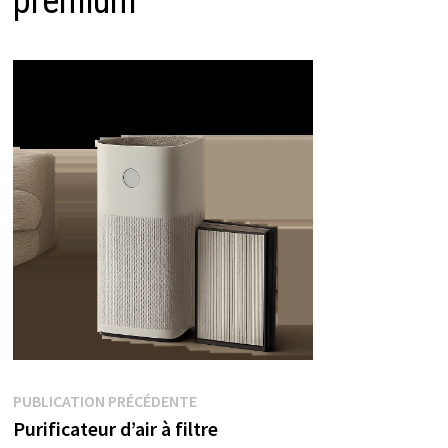
premium
Navigation
Publication
PUBLICATION PRÉCÉDENTE
précédente :
Purificateur d’air à filtre
de