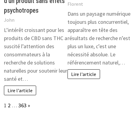
d’un produit sans effets
Florent
psychotropes
Dans un paysage numérique
John
toujours plus concurrentiel,
L’intérêt croissant pour les
apparaître en tête des
produits de CBD sans THC a
résultats de recherche n’est
suscité l’attention des
plus un luxe, c’est une
consommateurs à la
nécessité absolue. Le
recherche de solutions
référencement naturel,…
naturelles pour soutenir leur
Lire l'article
santé et…
Lire l'article
Page:
Next
1
2
…
363
»