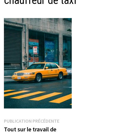
chauffeur de taxi
Navigation
Publication
PUBLICATION PRÉCÉDENTE
précédente :
Tout sur le travail de
de