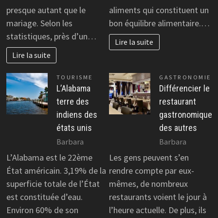
presque autant que le
aliments qui constituent un
mariage. Selon les
bon équilibre alimentaire.…
statistiques, près d’un…
Lire la suite
Lire la suite
TOURISME
GASTRONOMIE
L’Alabama
Différencier le
terre des
restaurant
indiens des
gastronomique
états unis
des autres
Barbara
Barbara
L’Alabama est le 22ème
Les gens peuvent s’en
État américain. 3,19% de la
rendre compte par eux-
superficie totale de l’État
mêmes, de nombreux
est constituée d’eau.
restaurants voient le jour à
Environ 60% de son
l’heure actuelle. De plus, ils