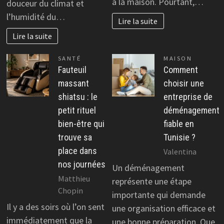
à la maison. Pourtant,…
douceur du climat et
l’humidité du…
Lire la suite
Lire la suite
SANTÉ
MAISON
Fauteuil
Comment
massant
choisir une
shiatsu : le
entreprise de
petit rituel
déménagement
bien-être qui
fiable en
trouve sa
Tunisie ?
place dans
Valentina
nos journées
Un déménagement
Matthieu
représente une étape
Chopin
importante qui demande
Il y a des soirs où l’on sent
une organisation efficace et
immédiatement que la
une bonne préparation. Que