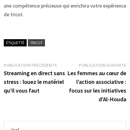
une compétence précieuse qui enrichira votre expérience
de tricot.
ÉTIQUETTÉ
TRICOT
Navigation
Publication
P
PUBLICATION PRÉCÉDENTE
PUBLICATION SUIVANTE
précédente :
s
Streaming en direct sans
Les femmes au cœur de
de
stress : louez le matériel
l’action associative :
l’article
qu’il vous faut
focus sur les initiatives
d’Al-Houda