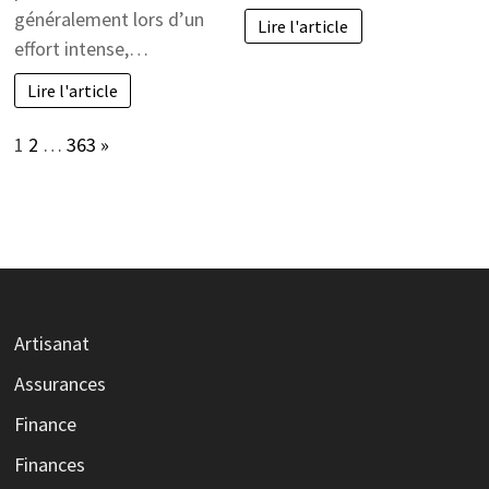
généralement lors d’un
Lire l'article
effort intense,…
Lire l'article
Page:
Next
1
2
…
363
»
Artisanat
Assurances
Finance
Finances