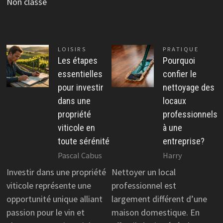
Non classé
LOISIRS
PRATIQUE
Les étapes
Pourquoi
essentielles
confier le
pour investir
nettoyage des
dans une
locaux
propriété
professionnels
viticole en
à une
toute sérénité
entreprise?
Pascal Cabus
Harry
Investir dans une propriété
Nettoyer un local
viticole représente une
professionnel est
opportunité unique alliant
largement différent d’une
passion pour le vin et
maison domestique. En