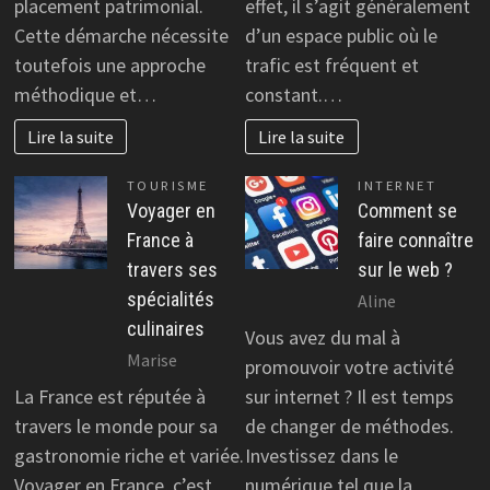
placement patrimonial.
effet, il s’agit généralement
Cette démarche nécessite
d’un espace public où le
toutefois une approche
trafic est fréquent et
méthodique et…
constant.…
Lire la suite
Lire la suite
TOURISME
INTERNET
Voyager en
Comment se
France à
faire connaître
travers ses
sur le web ?
spécialités
Aline
culinaires
Vous avez du mal à
Marise
promouvoir votre activité
La France est réputée à
sur internet ? Il est temps
travers le monde pour sa
de changer de méthodes.
gastronomie riche et variée.
Investissez dans le
Voyager en France, c’est
numérique tel que la