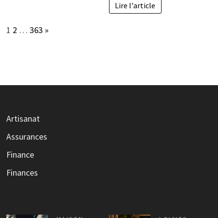
Lire l'article
Page:
Next
1
2
…
363
»
Artisanat
Assurances
Finance
Finances