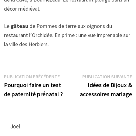
décor médiéval.
Le
gâteau
de Pommes de terre aux oignons du
restaurant l’Orchidée. En prime : une vue imprenable sur
la ville des Herbiers.
Navigation
Publication
P
PUBLICATION PRÉCÉDENTE
PUBLICATION SUIVANTE
précédente :
s
Pourquoi faire un test
Idées de Bijoux &
de
de paternité prénatal ?
accessoires mariage
l’article
Joel