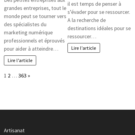
il est temps de penser à
grandes entreprises, tout le
s’évader pour se ressourcer.
monde peut se tourner vers
A la recherche de
des spécialistes du
destinations idéales pour se
marketing numérique
ressourcer…
professionnels et éprouvés
Lire l'article
pour aider à atteindre…
Lire l'article
Page:
Next
1
2
…
363
»
Artisanat