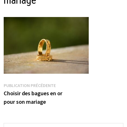
mariage
Navigation
Publication
PUBLICATION PRÉCÉDENTE
précédente :
Choisir des bagues en or
de
pour son mariage
l’article