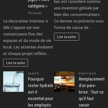
bec est considéré comme
catégorie »
une invention géniale par
Povoski
bien des consommateurs.
Le decorateur interieur à
Ce dernier se présente sous
Albi s’appuie sur une
forme de caisse de…
connaissance fine des
Lire la suite
espaces et du mode de vie
local. Les attentes évoluent
et chaque projet reflète…
Lire la suite
SANTÉ
PRATIQUE
Pourquoi
Remplacement
rester hydraté
d’un pare-
est-il
brise : Tout ce
essentiel pour
qu’il faut
les employés
savoir