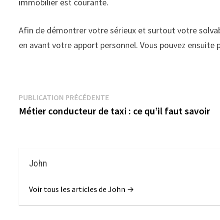
immobilier est courante.
Afin de démontrer votre sérieux et surtout votre solva
en avant votre apport personnel. Vous pouvez ensuite p
Navigation
Publication
PUBLICATION PRÉCÉDENTE
précédente :
Métier conducteur de taxi : ce qu’il faut savoir
de
l’article
John
Voir tous les articles de John →