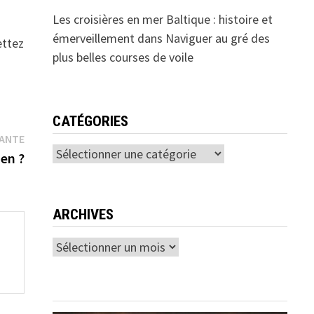
Les croisières en mer Baltique : histoire et
émerveillement
dans
Naviguer au gré des
ettez
plus belles courses de voile
CATÉGORIES
Publication
VANTE
Catégories
suivante :
men ?
ARCHIVES
Archives