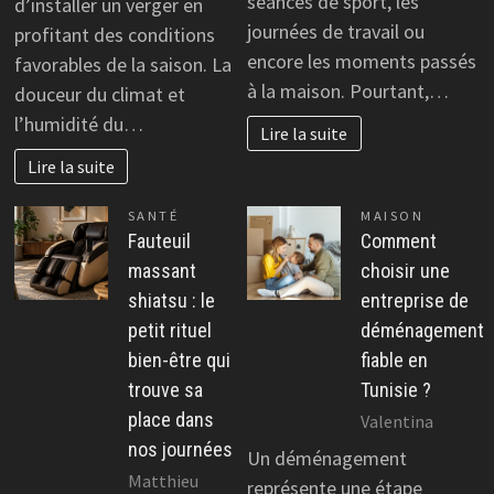
séances de sport, les
d’installer un verger en
journées de travail ou
profitant des conditions
encore les moments passés
favorables de la saison. La
à la maison. Pourtant,…
douceur du climat et
l’humidité du…
Lire la suite
Lire la suite
SANTÉ
MAISON
Fauteuil
Comment
massant
choisir une
shiatsu : le
entreprise de
petit rituel
déménagement
bien-être qui
fiable en
trouve sa
Tunisie ?
place dans
Valentina
nos journées
Un déménagement
Matthieu
représente une étape