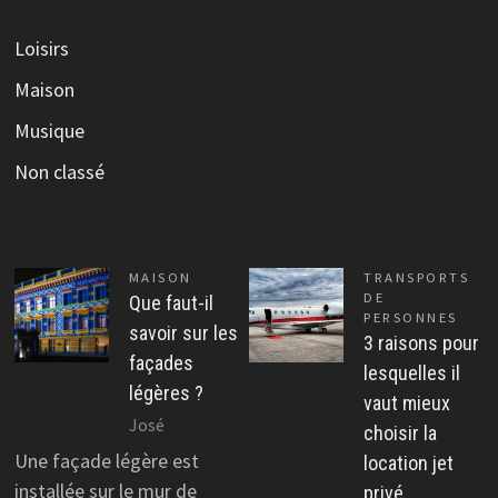
Loisirs
Maison
Musique
Non classé
MAISON
TRANSPORTS
DE
Que faut-il
PERSONNES
savoir sur les
3 raisons pour
façades
lesquelles il
légères ?
vaut mieux
José
choisir la
Une façade légère est
location jet
installée sur le mur de
privé