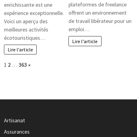
plateformes de freelance
enrichissante est une
offrent un environnement
expérience exceptionnelle.
de travail libérateur pour un
Voici un aperçu des
emploi…
meilleures activités
écotouristiques…
Lire l'article
Lire l'article
Page:
Next
1
2
…
363
»
Artisanat
Assurances