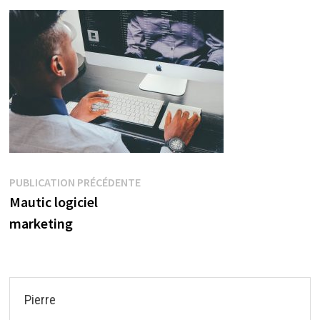
Navigation
Publication
PUBLICATION PRÉCÉDENTE
précédente :
Mautic logiciel
de
marketing
l’article
Pierre