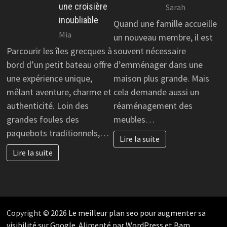
une croisière
Sarah
inoubliable
Quand une famille accueille
Mia
un nouveau membre, il est
Parcourir les îles grecques à
souvent nécessaire
bord d’un petit bateau offre
d’emménager dans une
une expérience unique,
maison plus grande. Mais
mêlant aventure, charme et
cela demande aussi un
authenticité. Loin des
réaménagement des
grandes foules des
meubles…
paquebots traditionnels,…
Lire la suite
Lire la suite
Copyright © 2026
Le meilleur plan seo pour augmenter sa
visibilité sur Google
. Alimenté par
WordPress
et
Bam
.