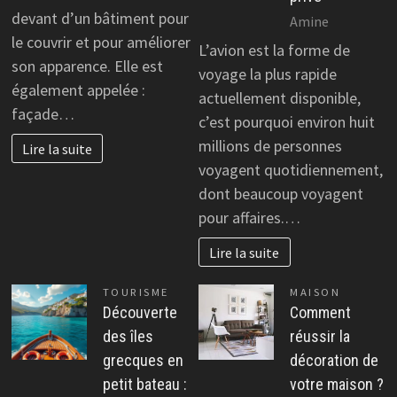
devant d’un bâtiment pour
Amine
le couvrir et pour améliorer
L’avion est la forme de
son apparence. Elle est
voyage la plus rapide
également appelée :
actuellement disponible,
façade…
c’est pourquoi environ huit
millions de personnes
Lire la suite
voyagent quotidiennement,
dont beaucoup voyagent
pour affaires.…
Lire la suite
TOURISME
MAISON
Découverte
Comment
des îles
réussir la
grecques en
décoration de
petit bateau :
votre maison ?