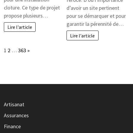
cloture. Ce type de projet
d’avoir un site pertinent
propose plusieurs…
pour se démarquer et pour
garantir la pérennité de…
Lire l'article
Lire l'article
Page:
Next
1
2
…
363
»
Artisanat
Assurances
Finance