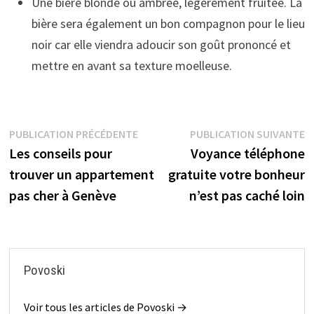
Une bière blonde ou ambrée, légèrement fruitée. La
bière sera également un bon compagnon pour le lieu
noir car elle viendra adoucir son goût prononcé et
mettre en avant sa texture moelleuse.
Navigation
Publication
P
PUBLICATION PRÉCÉDENTE
PUBLICATION SUIVANTE
précédente :
s
Les conseils pour
Voyance téléphone
de
trouver un appartement
gratuite votre bonheur
l’article
pas cher à Genève
n’est pas caché loin
Povoski
Voir tous les articles de Povoski →